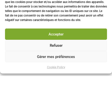
téléphone si vous l’avez fourni) pour vous communiquer des
que les cookies pour stocker et/ou accéder aux informations des appareils.
Le fait de consentir à ces technologies nous permettra de traiter des données
informations sur ses actualités et activités (formations et
telles que le comportement de navigation ou les ID uniques sur ce site. Le
évènements). Votre adresse Email est conservée par VEDECOM
fait de ne pas consentir ou de retirer son consentement peut avoir un effet
pour une durée maximale de 2 ans à compter de votre accord,
négatif sur certaines caractéristiques et fonctions du site.
durée au terme de laquelle il vous sera demandé si vous souhaitez
rester abonné(e). Vous pourrez également vous désinscrire à tout
moment de nos communications en utilisant l’adresse
Accepter
privacy@vedecom.fr ou le lien à cet effet dans nos Emails qui vous
sont envoyés.
Refuser
Accéder à l'atelier
Gérer mes préférences
Cookie Policy