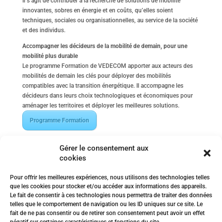
Il s’agit de contribuer à la recherche de solutions de mobilité
innovantes, sobres en énergie et en coûts, qu’elles soient
techniques, sociales ou organisationnelles, au service de la société
et des individus.
Accompagner les décideurs de la mobilité de demain, pour une
mobilité plus durable
Le programme Formation de VEDECOM apporter aux acteurs des
mobilités de demain les clés pour déployer des mobilités
compatibles avec la transition énergétique. Il accompagne les
décideurs dans leurs choix technologiques et économiques pour
aménager les territoires et déployer les meilleures solutions.
Programme Formation
Des actions concrètes en faveur de l’environnement
Gérer le consentement aux
Depuis mi-2018, l’Institut est engagé dans une démarche RSE et a
cookies
mis en place différentes actions sur le volet mobilité et
environnement :
Pour offrir les meilleures expériences, nous utilisons des technologies telles
– Vélo : sensibilisation à la pratique du vélo et aménagement du
que les cookies pour stocker et/ou accéder aux informations des appareils.
parking pour les vélos,
Le fait de consentir à ces technologies nous permettra de traiter des données
telles que le comportement de navigation ou les ID uniques sur ce site. Le
– Voiture électrique : mise à disposition de bornes de recharge
fait de ne pas consentir ou de retirer son consentement peut avoir un effet
électrique sur le parking de l’institut